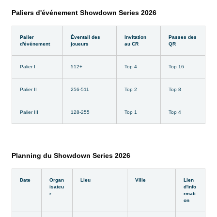
Paliers d'événement Showdown Series 2026
Palier
Éventail des
Invitation
Passes des
d'événement
joueurs
au CR
QR
Palier I
512+
Top 4
Top 16
Palier II
256-511
Top 2
Top 8
Palier III
128-255
Top 1
Top 4
Planning du Showdown Series 2026
Date
Organ
Lieu
Ville
Lien
isateu
d'info
r
rmati
on