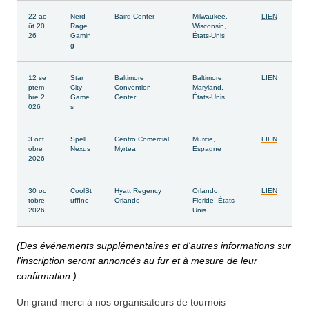
22 ao
Nerd
Baird Center
Milwaukee,
LIEN
ût 20
Rage
Wisconsin,
26
Gamin
États-Unis
g
12 se
Star
Baltimore
Baltimore,
LIEN
ptem
City
Convention
Maryland,
bre 2
Game
Center
États-Unis
026
s
3 oct
Spell
Centro Comercial
Murcie,
LIEN
obre
Nexus
Myrtea
Espagne
2026
30 oc
CoolSt
Hyatt Regency
Orlando,
LIEN
tobre
uffInc
Orlando
Floride, États-
2026
Unis
(Des événements supplémentaires et d'autres informations sur
l'inscription seront annoncés au fur et à mesure de leur
confirmation.)
Un grand merci à nos organisateurs de tournois