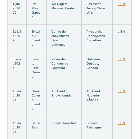
4 juill
Pro-
Will Rogers
Fort Worth,
LIEN
et 20
Play
Memorial Center
Texas, États-
26
Game
Unis
s
11 juill
Excali
Centre de
Pittsburgh,
LIEN
et 20
bur
conventions
Pennsylvanie,
26
Event
David L.
États-Unis
s
Lawrence
8 aoû
Face
Palais des
Gatineau,
LIEN
t 202
to
Congrès de
Québec,
6
Face
Gatineau
Canada
Game
s
15 ao
Geek
Auckland
Auckland,
LIEN
ût 20
Cultur
Showgrounds
Nouvelle-
26
e
Zélande
Event
s
15 ao
Battle
Speyer Town hall
Speyer,
LIEN
ût 20
Bear
Allemagne
26