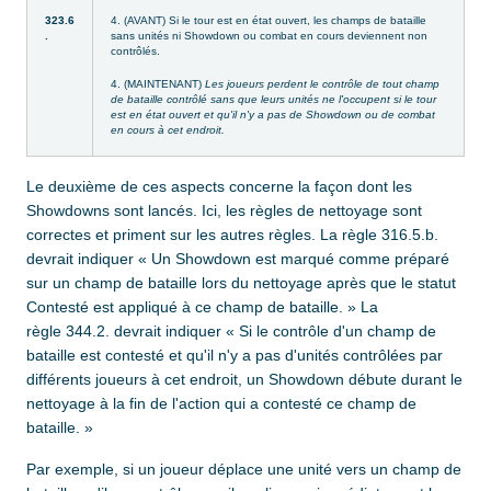
323.6
4. (AVANT) Si le tour est en état ouvert, les champs de bataille
.
sans unités ni Showdown ou combat en cours deviennent non
contrôlés.
4. (MAINTENANT)
Les joueurs perdent le contrôle de tout champ
de bataille contrôlé sans que leurs unités ne l'occupent si le tour
est en état ouvert et qu'il n'y a pas de Showdown ou de combat
en cours à cet endroit.
Le deuxième de ces aspects concerne la façon dont les
Showdowns sont lancés. Ici, les règles de nettoyage sont
correctes et priment sur les autres règles. La règle 316.5.b.
devrait indiquer « Un Showdown est marqué comme préparé
sur un champ de bataille lors du nettoyage après que le statut
Contesté est appliqué à ce champ de bataille. » La
règle 344.2. devrait indiquer « Si le contrôle d'un champ de
bataille est contesté et qu'il n'y a pas d'unités contrôlées par
différents joueurs à cet endroit, un Showdown débute durant le
nettoyage à la fin de l'action qui a contesté ce champ de
bataille. »
Par exemple, si un joueur déplace une unité vers un champ de