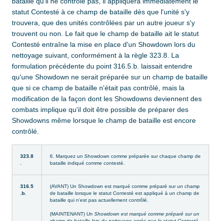
bataille qu'il ne contrôle pas, il appliquera immédiatement le
statut Contesté à ce champ de bataille dès que l'unité s'y
trouvera, que des unités contrôlées par un autre joueur s'y
trouvent ou non. Le fait que le champ de bataille ait le statut
Contesté entraîne la mise en place d'un Showdown lors du
nettoyage suivant, conformément à la règle 323.8. La
formulation précédente du point 316.5.b. laissait entendre
qu'une Showdown ne serait préparée sur un champ de bataille
que si ce champ de bataille n'était pas contrôlé, mais la
modification de la façon dont les Showdowns deviennent des
combats implique qu'il doit être possible de préparer des
Showdowns même lorsque le champ de bataille est encore
contrôlé.
323.8
6. Marquez un Showdown comme préparée sur chaque champ de
.
bataille indiqué comme contesté.
316.5
(AVANT) Un Showdown est marqué comme préparé sur un champ
.b.
de bataille lorsque le statut Contesté est appliqué à un champ de
bataille qui n'est pas actuellement contrôlé.
(MAINTENANT)
Un Showdown est marqué comme préparé sur un
champ de bataille lors du nettoyage après que le statut Contesté