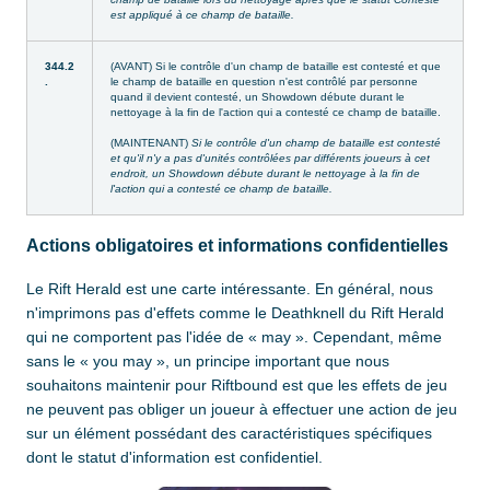
est appliqué à ce champ de bataille.
344.2
(AVANT) Si le contrôle d'un champ de bataille est contesté et que
.
le champ de bataille en question n'est contrôlé par personne
quand il devient contesté, un Showdown débute durant le
nettoyage à la fin de l'action qui a contesté ce champ de bataille.
(MAINTENANT)
Si le contrôle d'un champ de bataille est contesté
et qu'il n'y a pas d'unités contrôlées par différents joueurs à cet
endroit, un Showdown débute durant le nettoyage à la fin de
l'action qui a contesté ce champ de bataille.
Actions obligatoires et informations confidentielles
Le Rift Herald est une carte intéressante. En général, nous
n'imprimons pas d'effets comme le Deathknell du Rift Herald
qui ne comportent pas l'idée de « may ». Cependant, même
sans le « you may », un principe important que nous
souhaitons maintenir pour Riftbound est que les effets de jeu
ne peuvent pas obliger un joueur à effectuer une action de jeu
sur un élément possédant des caractéristiques spécifiques
dont le statut d'information est confidentiel.