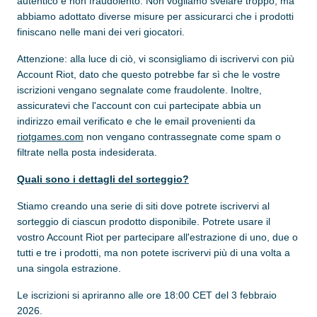
autentico e non fraudolento. Non vogliamo svelare troppo, ma
abbiamo adottato diverse misure per assicurarci che i prodotti
finiscano nelle mani dei veri giocatori.
Attenzione: alla luce di ciò, vi sconsigliamo di iscrivervi con più
Account Riot, dato che questo potrebbe far sì che le vostre
iscrizioni vengano segnalate come fraudolente. Inoltre,
assicuratevi che l'account con cui partecipate abbia un
indirizzo email verificato e che le email provenienti da
riotgames.com
non vengano contrassegnate come spam o
filtrate nella posta indesiderata.
Quali sono i dettagli del sorteggio?
Stiamo creando una serie di siti dove potrete iscrivervi al
sorteggio di ciascun prodotto disponibile. Potrete usare il
vostro Account Riot per partecipare all'estrazione di uno, due o
tutti e tre i prodotti, ma non potete iscrivervi più di una volta a
una singola estrazione.
Le iscrizioni si apriranno alle ore 18:00 CET del 3 febbraio
2026.