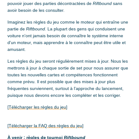
pouvoir jouer des parties décontractées de
Riftbound
sans
avoir besoin de les consulter.
Imaginez les règles du jeu comme le moteur qui entraîne une
partie de
Riftbound
. La plupart des gens qui conduisent une
voiture n'ont jamais besoin de connaître le système interne
d'un moteur, mais apprendre à le connaître peut être utile et
amusant.
Les règles du jeu seront régulièrement mises à jour. Nous les
mettrons à jour à chaque sortie de set pour nous assurer que
toutes les nouvelles cartes et compétences fonctionnent
comme prévu. Il est possible que des mises à jour plus
fréquentes surviennent, surtout à l'approche du lancement,
puisque nous devons encore les compléter et les corriger.
[
Télécharger les règles du jeu
]
[
Télécharger la FAQ des règles du jeu
]
À venir : règles de tournoi
Riftbound