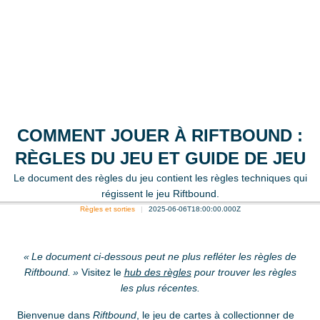
COMMENT JOUER À RIFTBOUND :
RÈGLES DU JEU ET GUIDE DE JEU
Le document des règles du jeu contient les règles techniques qui
régissent le jeu Riftbound.
Règles et sorties
2025-06-06T18:00:00.000Z
« Le document ci-dessous peut ne plus refléter les règles de
Riftbound. »
Visitez le
hub des règles
pour trouver les règles
les plus récentes.
Bienvenue dans
Riftbound
, le jeu de cartes à collectionner de